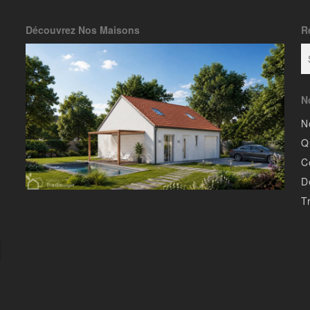
Découvrez Nos Maisons
R
N
N
Q
C
D
T