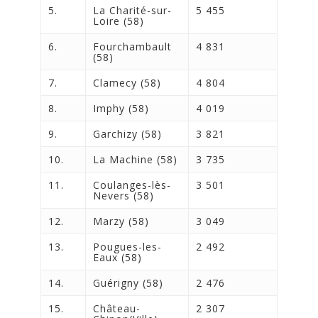
5.
La Charité-sur-
5 455
Loire (58)
6.
Fourchambault
4 831
(58)
7.
Clamecy (58)
4 804
8.
Imphy (58)
4 019
9.
Garchizy (58)
3 821
10.
La Machine (58)
3 735
11.
Coulanges-lès-
3 501
Nevers (58)
12.
Marzy (58)
3 049
13.
Pougues-les-
2 492
Eaux (58)
14.
Guérigny (58)
2 476
15.
Château-
2 307